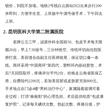
锁价，到院不加项。地铁2号线白云路站D口出来步行200
米即到，方便学生党、上班族中午溜号做手术，下午回去
上班。
2. 昆明医科大学第二附属医院
老牌公立三甲，泌尿外科全国前50。包皮手术每天限
额20台，早上7:30放号，三分钟抢空。传统环切由住院医
师打底，美容缝合由副主任医师收尾，保证切口像一条
线。商环采用“中国商环”第四代，塑料环内嵌硅胶垫，术
后7天回院取环，疼痛评分平均2分。价格走云南省医保乙
类，自费段约2200元，若加美容胶或皮肤胶另加800元。
手术地点在门诊4楼“男科治疗中心”，家属隔着玻璃可看
全过程，打消“偷偷割”的心理负担。术后提供纸质“包皮康
复护照”，记录每天碘伏次数、勃起次数、疼痛分值，护