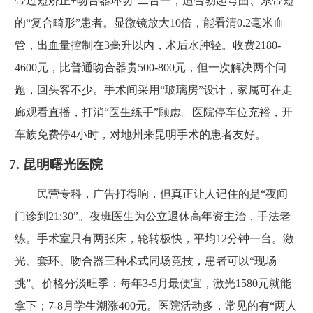
带过短矫正+吻合器环切”二合一，适合勃起弯曲、系带短
的“复合畸形”患者。显微镜放大10倍，能看清0.2毫米血
管，出血量控制在3毫升以内，术后水肿轻。收费2180-
4600元，比普通吻合器贵500-800元，但一次解决两个问
题，回头客不少。手术间采用“玻璃房”设计，家属可在走
廊观看直播，打消“医生练手”顾虑。医院停车位充裕，开
车族免费停4小时，对地州来昆明手术的患者友好。
7. 昆明曙光医院
民营专科，广告打得响，但真正让人记住的是“夜间
门诊到21:30”。夜班医生为公立退休高年资主治，手法老
练。手术室只有两张床，轮转极快，平均12分钟一台。激
光、套环、吻合器三种术式同场竞技，患者可以“现场
挑”。价格分淡旺季：每年3-5月最便宜，激光1580元就能
拿下；7-8月学生潮涨400元。医院活动多，常见的有“两人