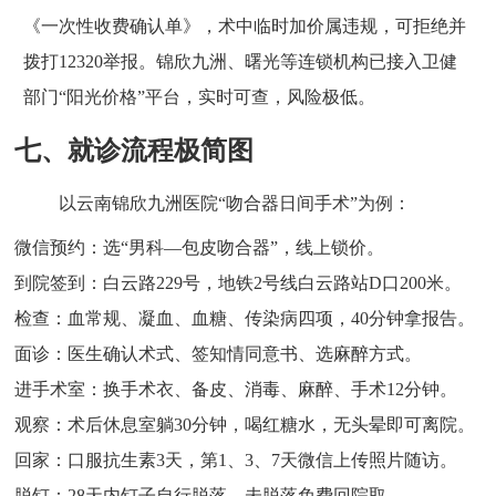
《一次性收费确认单》，术中临时加价属违规，可拒绝并
拨打12320举报。锦欣九洲、曙光等连锁机构已接入卫健
部门“阳光价格”平台，实时可查，风险极低。
七、就诊流程极简图
以云南锦欣九洲医院“吻合器日间手术”为例：
微信预约：选“男科—包皮吻合器”，线上锁价。
到院签到：白云路229号，地铁2号线白云路站D口200米。
检查：血常规、凝血、血糖、传染病四项，40分钟拿报告。
面诊：医生确认术式、签知情同意书、选麻醉方式。
进手术室：换手术衣、备皮、消毒、麻醉、手术12分钟。
观察：术后休息室躺30分钟，喝红糖水，无头晕即可离院。
回家：口服抗生素3天，第1、3、7天微信上传照片随访。