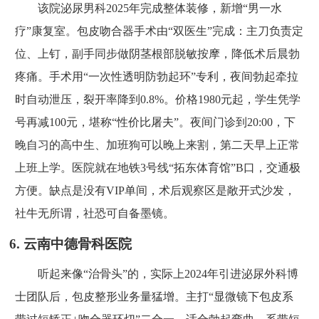
该院泌尿男科2025年完成整体装修，新增“男一水
疗”康复室。包皮吻合器手术由“双医生”完成：主刀负责定
位、上钉，副手同步做阴茎根部脱敏按摩，降低术后晨勃
疼痛。手术用“一次性透明防勃起环”专利，夜间勃起牵拉
时自动泄压，裂开率降到0.8%。价格1980元起，学生凭学
号再减100元，堪称“性价比屠夫”。夜间门诊到20:00，下
晚自习的高中生、加班狗可以晚上来割，第二天早上正常
上班上学。医院就在地铁3号线“拓东体育馆”B口，交通极
方便。缺点是没有VIP单间，术后观察区是敞开式沙发，
社牛无所谓，社恐可自备墨镜。
6. 云南中德骨科医院
听起来像“治骨头”的，实际上2024年引进泌尿外科博
士团队后，包皮整形业务量猛增。主打“显微镜下包皮系