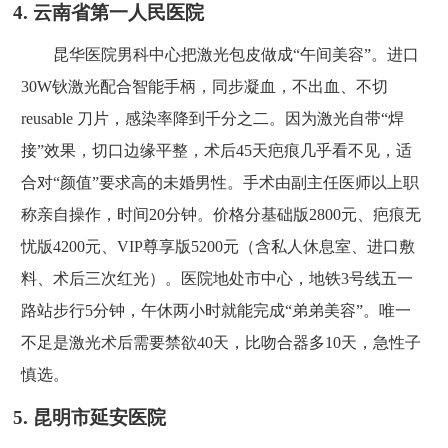
4. 云南省第一人民医院
昆华医院男科中心把激光包皮做成“午间美容”。进口
30W钬激光配合智能手柄，同步凝血，不出血、不切
reusable 刀片，感染率降到千分之二。因为激光自带“焊
接”效果，切口边缘平整，术后45天疤痕几乎看不见，适
合对“颜值”要求高的未婚男性。手术由副主任医师以上职
称亲自操作，时间20分钟。价格分基础版2800元、疤痕无
忧版4200元、VIP尊享版5200元（含私人休息室、进口敷
料、术后三次红光）。医院地处市中心，地铁3号线五一
路站步行5分钟，午休两小时就能完成“弟弟美容”。唯一
不足是激光术后需要禁欲40天，比吻合器多10天，急性子
慎选。
5. 昆明市延安医院