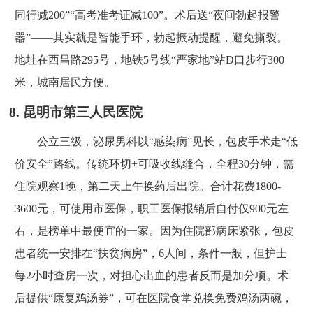
同行减200”“高考准考证减100”。术后送“夜间勃起报警
器”——其实就是智能手环，勃起振动提醒，避免撕裂。
地址在西昌路295号，地铁5号线“严家地”站D口步行300
米，城南居民方便。
8. 昆明市第三人民医院
公立三级，泌尿男科以“感染病”见长，包皮手术走“低
价安全”路线。传统环切+可吸收线缝合，全程30分钟，需
住院观察1晚，第二天上午换药后出院。合计花费1800-
3600元，可使用市医保，职工医保报销后自付仅900元左
右，是榜单中最便宜的一家。因为住院部病床紧张，包皮
患者统一安排在“扶贫病房”，6人间，条件一般，但护士
每2小时查房一次，对担心出血的患者反而是加分项。术
后提供“康复鸡汤券”，可在医院食堂兑换免费鸡汤两碗，