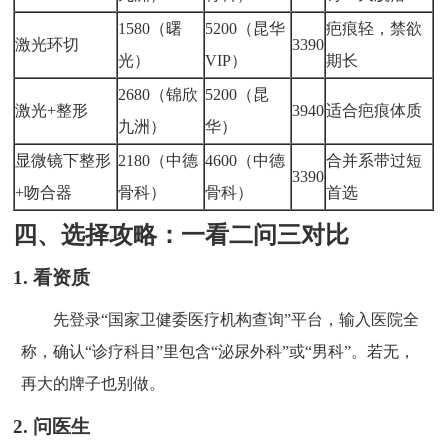
1580（曙
5200（昆华
疤痕轻，禁欲
激光环切
3390
光）
VIP）
期长
2680（锦欣
5200（昆
激光+整形
3940
适合疤痕体质
九洲）
华）
显微镜下整形
2180（中德
4600（中德
合并系带过短
3390
+吻合器
骨科）
骨科）
首选
四、选择攻略：一看二问三对比
1. 看资质
先登录“国家卫健委医疗机构查询”平台，输入医院全
称，确认“诊疗科目”里包含“泌尿外科”或“男科”。若无，
再大的牌子也别做。
2. 问医生