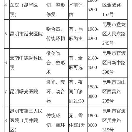
2800-
4
医院（昆华医
切、整形
术前评
区金碧路
5200
院）
修复
估
157号
昆明市盘龙
吻合器、
有，局
1980-
5
昆明市延安医院
区人民东路
传统环切
麻为主
4200
245号
微创吻
昆明市官渡
云南中德骨科医
有，全
2180-
6
合、整形
区日新中路
院
麻可选
4600
术
398号
激光、套
有，夜
昆明市西山
1580-
7
昆明曙光医院
环、吻合
间门诊
区西昌路
3800
器
到21:30
295号
昆明市第三人民
昆明市官渡
传统环
无，需
1800-
8
医院（吴井院
区吴井路
切、商环
住院1天
3600
区）
319号