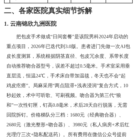
二、各家医院真实细节拆解
1. 云南锦欣九洲医院
把包皮手术做成“日间套餐”是该院男科2024年启动的
重点项目，2026年已迭代到3.0版。患者进门先做一次AI包
皮长度测算，系统根据阴茎直径、包皮冗余度、系带长度
自动推荐吻合器型号，误差不超过0.5毫米。手术室采用垂
直层流，恒温24℃，手术床自带加温毯，冬天也不会“起
鸡皮疙瘩”。局麻采用“两点阻滞+浅表浸润”复合方式，10
秒起效，术中可听歌、可刷视频。吻合器为第三代“狼
和”一次性钉匣，钉高0.8毫米，术后28天自行脱落，无需
回院拆钉。价格梯队分三档：1680元（经典吻合器）、
2680元（激光整形+吻合器）、3980元（私人病房+术后红
光理疗三次+隐私配送药）。所有费用在微信公众号提前