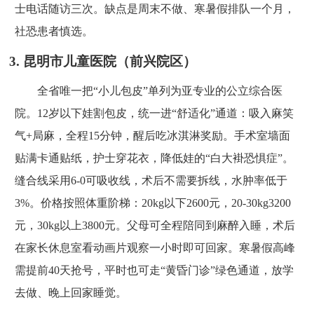
士电话随访三次。缺点是周末不做、寒暑假排队一个月，
社恐患者慎选。
3. 昆明市儿童医院（前兴院区）
全省唯一把“小儿包皮”单列为亚专业的公立综合医
院。12岁以下娃割包皮，统一进“舒适化”通道：吸入麻笑
气+局麻，全程15分钟，醒后吃冰淇淋奖励。手术室墙面
贴满卡通贴纸，护士穿花衣，降低娃的“白大褂恐惧症”。
缝合线采用6-0可吸收线，术后不需要拆线，水肿率低于
3%。价格按照体重阶梯：20kg以下2600元，20-30kg3200
元，30kg以上3800元。父母可全程陪同到麻醉入睡，术后
在家长休息室看动画片观察一小时即可回家。寒暑假高峰
需提前40天抢号，平时也可走“黄昏门诊”绿色通道，放学
去做、晚上回家睡觉。