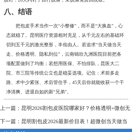
脱钉：28天内钉子自行脱落，未脱落免费回院取。
八、结语
把包皮手术当作一次“小整修”，而不是“大换血”，心
态就稳了。昆明医疗资源相对充足，从千元左右的基础环
切到五千元的激光整形，丰俭由人。若追求“当天做当天
走、价格透明、隐私到位”，云南锦欣九洲医院目前把各
项配置做到了均衡；若想用医保、不怕排队，昆医大二
院、市三院等传统公立也是稳妥选项。记住：术前多走
路、术中少紧张、术后管住手，45天后你就能收获一个干
净清爽、进退自如的新“兄弟”。
上一篇：
昆明2026割包皮医院哪家好？价格透明+微创无
痛，当天做当天走！
下一篇：
昆明割包皮2026最新价目表！超微创当天做当
天走