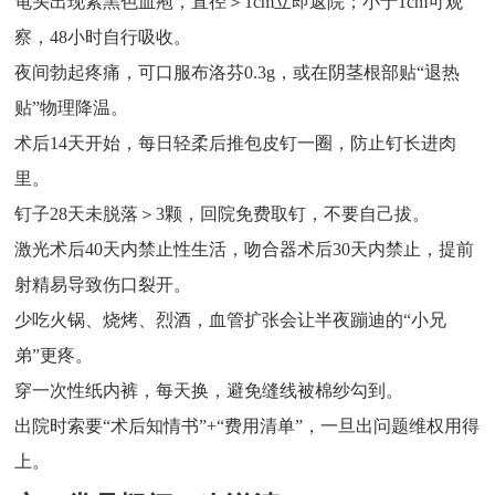
龟头出现紫黑色血疱，直径＞1cm立即返院；小于1cm可观
察，48小时自行吸收。
夜间勃起疼痛，可口服布洛芬0.3g，或在阴茎根部贴“退热
贴”物理降温。
术后14天开始，每日轻柔后推包皮钉一圈，防止钉长进肉
里。
钉子28天未脱落＞3颗，回院免费取钉，不要自己拔。
激光术后40天内禁止性生活，吻合器术后30天内禁止，提前
射精易导致伤口裂开。
少吃火锅、烧烤、烈酒，血管扩张会让半夜蹦迪的“小兄
弟”更疼。
穿一次性纸内裤，每天换，避免缝线被棉纱勾到。
出院时索要“术后知情书”+“费用清单”，一旦出问题维权用得
上。