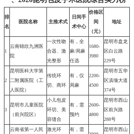
价格区
排
日间手
医院名称
主推术式
间
地址
名
术中心
（元）
一次性吻
有，全
昆明市盘龙
云南锦欣九洲医
1680-
1
合器、激
麻/局麻
区白云路
院
3980
光整形
任选
229号
昆明医科大学第
昆明市五华
传统环
有，仅
2200-
2
二附属医院（工
区滇缅大道
切、商环
局麻
4500
人医院）
374号
小儿包皮
昆明市西山
昆明市儿童医院
有，需
2600-
3
环切、美
区前兴路
（前兴院区）
预约
4800
容缝合
288号
云南省第一人民
激光环
有，需
昆明市西山