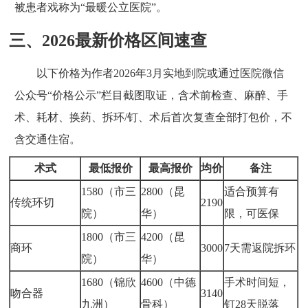
被患者戏称为“最暖公立医院”。
三、2026最新价格区间速查
以下价格为作者2026年3月实地到院或通过医院微信
公众号“价格公示”栏目截图取证，含术前检查、麻醉、手
术、耗材、换药、拆环/钉、术后首次复查全部打包价，不
含交通住宿。
术式
最低报价
最高报价
均价
备注
1580（市三
2800（昆
适合预算有
传统环切
2190
院）
华）
限，可医保
1800（市三
4200（昆
商环
3000
7天需返院拆环
院）
华）
1680（锦欣
4600（中德
手术时间短，
吻合器
3140
九洲）
骨科）
钉28天脱落