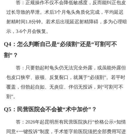
答：正规操作不仅不会降低敏感度，反而能纠正包皮
过长导致的早泄。术后3个月龟头角质化完成，平均延迟
射精时间1.8分钟。若术后出现延迟射精障碍，多为心理暗
示，3-6个月会恢复。
Q4：怎么判断自己是“必须割”还是“可割可不
割”？
答：只要勃起时龟头仍无法完全外露，或虽能外露但
包皮口狭窄、嵌顿、反复裂口，就属于“必须割”。若平时
覆盖，但勃起自如、无炎症、伴侣无投诉，则“可割可不
割”。
Q5：民营医院会不会被“术中加价”？
答：2026年起昆明所有民营医院执行“价格公示+知情
同意+一键投诉”制度，手术签字前医院须把全部费用写进