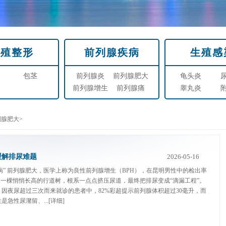
生殖整形
前列腺疾病
生殖感
包茎
前列腺炎
前列腺肥大
龟头炎
前列腺增生
前列腺痛
睾丸炎
列腺肥大
>
缓解排尿难题
2026-05-16
病” 前列腺肥大，医学上称为良性前列腺增生（BPH），在昆明男性中的检出率
像一棵悄悄长高的行道树，根系一点点挤压尿道，最终把排尿变成“滴漏工程”。
因夜尿超过三次而来就诊的患者中，82%彩超提示前列腺体积超过30毫升，而
急性尿潴留、...
[详细]