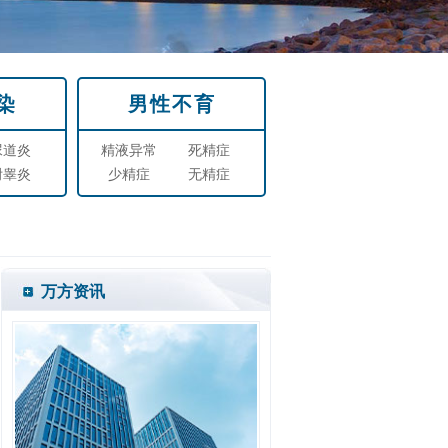
染
男性不育
尿道炎
精液异常
死精症
附睾炎
少精症
无精症
万方资讯