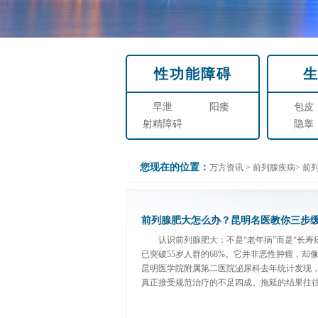
性功能障碍
早泄
阳痿
包皮
射精障碍
隐睾
您现在的位置：
万方资讯
>
前列腺疾病
>
前
前列腺肥大怎么办？昆明名医教你三步
认识前列腺肥大：不是“老年病”而是“长寿
已突破55岁人群的68%。它并非恶性肿瘤，却
昆明医学院附属第二医院泌尿科去年统计发现，
真正接受规范治疗的不足四成。拖延的结果往往是