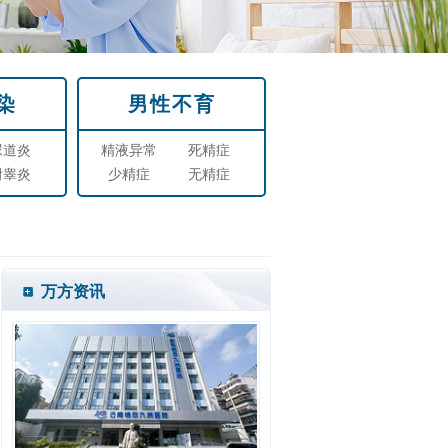
染
男性不育
尿道炎
精液异常
死精症
附睾炎
少精症
无精症
万方资讯