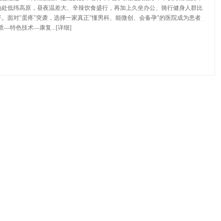
地处低纬高原，昼夜温差大、辛辣饮食盛行，再加上久坐办公、骑行健身人群比
。面对"蛋疼"突袭，选择一家真正"懂男科、能微创、会备孕"的医院成为患者
—特色技术—康复...
[详细]