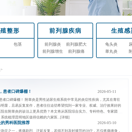
生殖整形
前列腺疾病
生殖感
包茎
前列腺炎
前列腺肥大
龟头炎
前列腺增生
前列腺痛
睾丸炎
炎
>
，患者口碑爆棚！
2026-05-11
患者口碑爆棚！ 附睾炎是男性泌尿生殖系统中常见的炎症性疾病，尤其在青壮
痛明显，且易反复发作，患者往往迫切希望找到一家专业、权威、治疗效果好的
医院在附睾炎的诊治上更具优势？本文将从医院综合实力、专科特色、专家团
统梳理昆明地区值得信赖的六家医...
[详细]
炎的男科医院推荐
2026-05-10
统急症之一，疼痛剧烈、迁延反复，若得不到及时规范的治疗，不仅疼痛缠身，