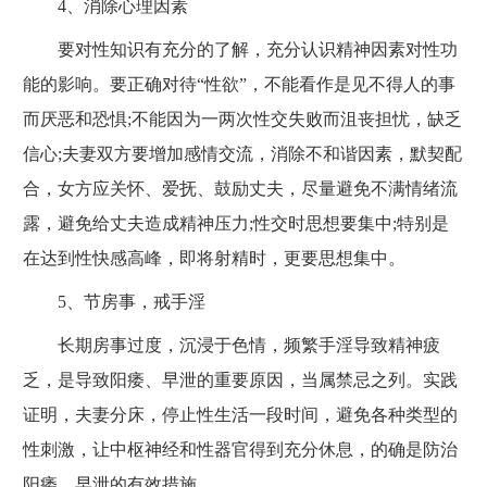
4、消除心理因素
要对性知识有充分的了解，充分认识精神因素对性功
能的影响。要正确对待“性欲”，不能看作是见不得人的事
而厌恶和恐惧;不能因为一两次性交失败而沮丧担忧，缺乏
信心;夫妻双方要增加感情交流，消除不和谐因素，默契配
合，女方应关怀、爱抚、鼓励丈夫，尽量避免不满情绪流
露，避免给丈夫造成精神压力;性交时思想要集中;特别是
在达到性快感高峰，即将射精时，更要思想集中。
5、节房事，戒手淫
长期房事过度，沉浸于色情，频繁手淫导致精神疲
乏，是导致阳痿、早泄的重要原因，当属禁忌之列。实践
证明，夫妻分床，停止性生活一段时间，避免各种类型的
性刺激，让中枢神经和性器官得到充分休息，的确是防治
阳痿、早泄的有效措施。