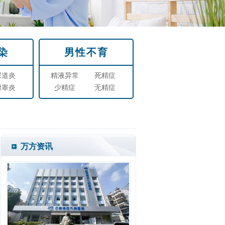
染
男性不育
尿道炎
精液异常
死精症
附睾炎
少精症
无精症
万方资讯